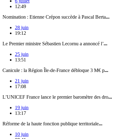
6 juillet
12:49
Nomination : Etienne Crépon succède à Pascal Berta
...
28 juin
19:12
Le Premier ministre Sébastien Lecornu a annoncé l’
...
25 juin
13:51
Canicule : la Région Île-de-France débloque 3 M€ p
...
21 juin
17:08
L’UNICEF France lance le premier baromètre des dro
...
19 juin
13:17
Réforme de la haute fonction publique territoriale
...
10 juin