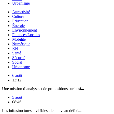
Urbanisme
Attractivité
Culture
Education
Énergie
Environnement
Finances Locales
Mobilité
Numérique
RH
Santé
Sécurité
Social
Urbanisme
6 août
13:12
Une mission d’analyse et de propositions sur la si
...
5 août
08:46
Les infrastructures invisibles : le nouveau défi d
...