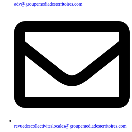
adv@groupemediadesterritoires.com
revuedescollectiviteslocales@groupemediadesterritoires.com