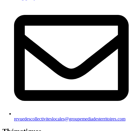
revuedescollectiviteslocales@groupemediadesterritoires.com