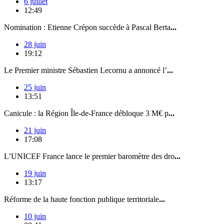
6 juillet
12:49
Nomination : Etienne Crépon succède à Pascal Berta
...
28 juin
19:12
Le Premier ministre Sébastien Lecornu a annoncé l’
...
25 juin
13:51
Canicule : la Région Île-de-France débloque 3 M€ p
...
21 juin
17:08
L’UNICEF France lance le premier baromètre des dro
...
19 juin
13:17
Réforme de la haute fonction publique territoriale
...
10 juin