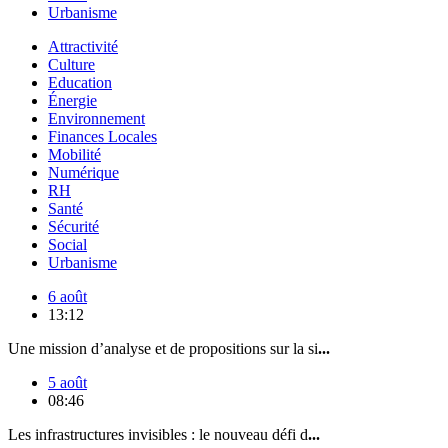
Urbanisme
Attractivité
Culture
Education
Énergie
Environnement
Finances Locales
Mobilité
Numérique
RH
Santé
Sécurité
Social
Urbanisme
6 août
13:12
Une mission d’analyse et de propositions sur la si
...
5 août
08:46
Les infrastructures invisibles : le nouveau défi d
...