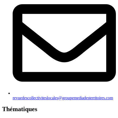
revuedescollectiviteslocales@groupemediadesterritoires.com
Thématiques