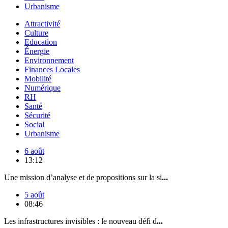
Urbanisme
Attractivité
Culture
Education
Énergie
Environnement
Finances Locales
Mobilité
Numérique
RH
Santé
Sécurité
Social
Urbanisme
6 août
13:12
Une mission d’analyse et de propositions sur la si
...
5 août
08:46
Les infrastructures invisibles : le nouveau défi d
...