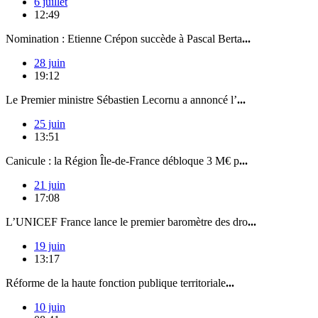
6 juillet
12:49
Nomination : Etienne Crépon succède à Pascal Berta
...
28 juin
19:12
Le Premier ministre Sébastien Lecornu a annoncé l’
...
25 juin
13:51
Canicule : la Région Île-de-France débloque 3 M€ p
...
21 juin
17:08
L’UNICEF France lance le premier baromètre des dro
...
19 juin
13:17
Réforme de la haute fonction publique territoriale
...
10 juin