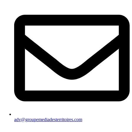
adv@groupemediadesterritoires.com