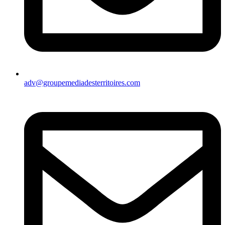
adv@groupemediadesterritoires.com