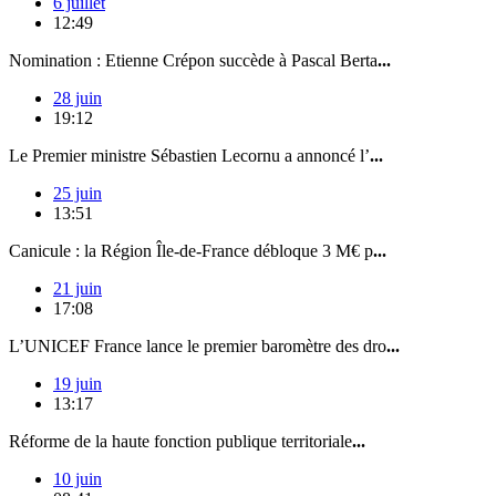
6 juillet
12:49
Nomination : Etienne Crépon succède à Pascal Berta
...
28 juin
19:12
Le Premier ministre Sébastien Lecornu a annoncé l’
...
25 juin
13:51
Canicule : la Région Île-de-France débloque 3 M€ p
...
21 juin
17:08
L’UNICEF France lance le premier baromètre des dro
...
19 juin
13:17
Réforme de la haute fonction publique territoriale
...
10 juin