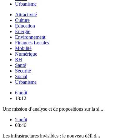
Urbanisme
Attractivité
Culture
Education
Énergie
Environnement
Finances Locales
Mobilité
Numérique
RH
Santé
Sécurité
Social
Urbanisme
6 août
13:12
Une mission d’analyse et de propositions sur la si
...
5 août
08:46
Les infrastructures invisibles : le nouveau défi d
...