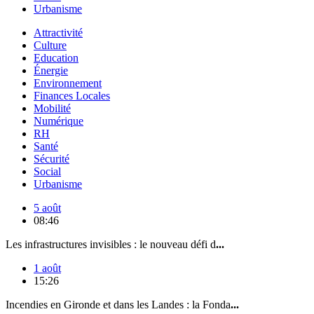
Urbanisme
Attractivité
Culture
Education
Énergie
Environnement
Finances Locales
Mobilité
Numérique
RH
Santé
Sécurité
Social
Urbanisme
5 août
08:46
Les infrastructures invisibles : le nouveau défi d
...
1 août
15:26
Incendies en Gironde et dans les Landes : la Fonda
...