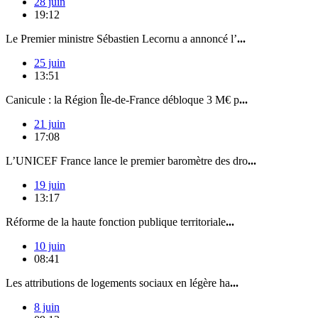
28 juin
19:12
Le Premier ministre Sébastien Lecornu a annoncé l’
...
25 juin
13:51
Canicule : la Région Île-de-France débloque 3 M€ p
...
21 juin
17:08
L’UNICEF France lance le premier baromètre des dro
...
19 juin
13:17
Réforme de la haute fonction publique territoriale
...
10 juin
08:41
Les attributions de logements sociaux en légère ha
...
8 juin