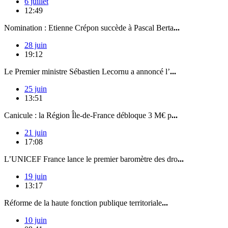
6 juillet
12:49
Nomination : Etienne Crépon succède à Pascal Berta
...
28 juin
19:12
Le Premier ministre Sébastien Lecornu a annoncé l’
...
25 juin
13:51
Canicule : la Région Île-de-France débloque 3 M€ p
...
21 juin
17:08
L’UNICEF France lance le premier baromètre des dro
...
19 juin
13:17
Réforme de la haute fonction publique territoriale
...
10 juin