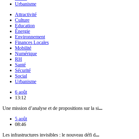
Urbanisme
Attractivité
Culture
Education
Énergie
Environnement
Finances Locales
Mobilité
Numérique
RH
Santé
Sécurité
Social
Urbanisme
6 août
13:12
Une mission d’analyse et de propositions sur la si
...
5 août
08:46
Les infrastructures invisibles : le nouveau défi d
...