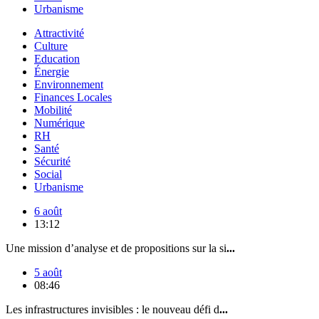
Urbanisme
Attractivité
Culture
Education
Énergie
Environnement
Finances Locales
Mobilité
Numérique
RH
Santé
Sécurité
Social
Urbanisme
6 août
13:12
Une mission d’analyse et de propositions sur la si
...
5 août
08:46
Les infrastructures invisibles : le nouveau défi d
...