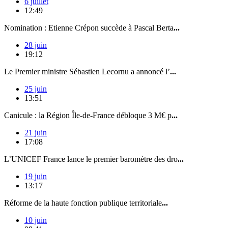
6 juillet
12:49
Nomination : Etienne Crépon succède à Pascal Berta
...
28 juin
19:12
Le Premier ministre Sébastien Lecornu a annoncé l’
...
25 juin
13:51
Canicule : la Région Île-de-France débloque 3 M€ p
...
21 juin
17:08
L’UNICEF France lance le premier baromètre des dro
...
19 juin
13:17
Réforme de la haute fonction publique territoriale
...
10 juin