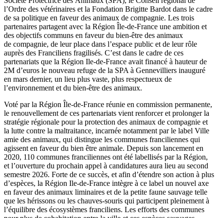
Société Protectrice des Animaux (SPA), le Conseil régional de
l’Ordre des vétérinaires et la Fondation Brigitte Bardot dans le cadre
de sa politique en faveur des animaux de compagnie. Les trois
partenaires partagent avec la Région Île-de-France une ambition et
des objectifs communs en faveur du bien-être des animaux
de compagnie, de leur place dans l’espace public et de leur rôle
auprès des Franciliens fragilisés. C’est dans le cadre de ces
partenariats que la Région Ile-de-France avait financé à hauteur de
2M d’euros le nouveau refuge de la SPA à Gennevilliers inauguré
en mars dernier, un lieu plus vaste, plus respectueux de
l’environnement et du bien-être des animaux.
Voté par la Région Île-de-France réunie en commission permanente,
le renouvellement de ces partenariats vient renforcer et prolonger la
stratégie régionale pour la protection des animaux de compagnie et
la lutte contre la maltraitance, incarnée notamment par le label Ville
amie des animaux, qui distingue les communes franciliennes qui
agissent en faveur du bien être animale. Depuis son lancement en
2020, 110 communes franciliennes ont été labellisés par la Région,
et l’ouverture du prochain appel à candidatures aura lieu au second
semestre 2026. Forte de ce succès, et afin d’étendre son action à plus
d’espèces, la Région Ile-de-France intègre à ce label un nouvel axe
en faveur des animaux liminaires et de la petite faune sauvage telle
que les hérissons ou les chauves-souris qui participent pleinement à
l’équilibre des écosystèmes franciliens. Les efforts des communes