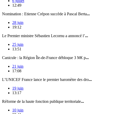
6 juillet
12:49
Nomination : Etienne Crépon succède à Pascal Berta
...
28 juin
19:12
Le Premier ministre Sébastien Lecornu a annoncé l’
...
25 juin
13:51
Canicule : la Région Île-de-France débloque 3 M€ p
...
21 juin
17:08
L’UNICEF France lance le premier baromètre des dro
...
19 juin
13:17
Réforme de la haute fonction publique territoriale
...
10 juin