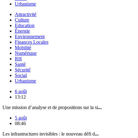
Urbanisme
Attractivité
Culture
Education
Énergie
Environnement
Finances Locales
Mobilité
Numérique
RH
Santé
Sécurité
Social
Urbanisme
6 août
13:12
Une mission d’analyse et de propositions sur la si
...
5 août
08:46
Les infrastructures invisibles : le nouveau défi d
...