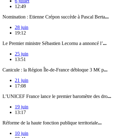
6 juillet
12:49
Nomination : Etienne Crépon succède à Pascal Berta
...
28 juin
19:12
Le Premier ministre Sébastien Lecornu a annoncé l’
...
25 juin
13:51
Canicule : la Région Île-de-France débloque 3 M€ p
...
21 juin
17:08
L’UNICEF France lance le premier baromètre des dro
...
19 juin
13:17
Réforme de la haute fonction publique territoriale
...
10 juin