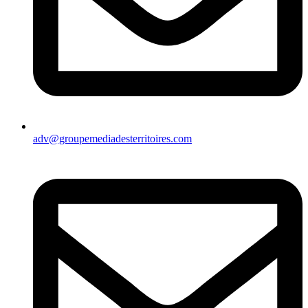
adv@groupemediadesterritoires.com