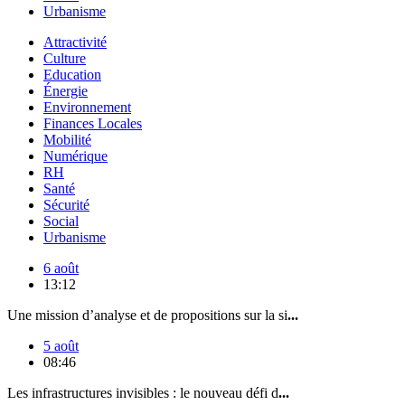
Urbanisme
Attractivité
Culture
Education
Énergie
Environnement
Finances Locales
Mobilité
Numérique
RH
Santé
Sécurité
Social
Urbanisme
6 août
13:12
Une mission d’analyse et de propositions sur la si
...
5 août
08:46
Les infrastructures invisibles : le nouveau défi d
...