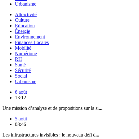
Urbanisme
Attractivité
Culture
Education
Énergie
Environnement
Finances Locales
Mobilité
Numérique
RH
Santé
Sécurité
Social
Urbanisme
6 août
13:12
Une mission d’analyse et de propositions sur la si
...
5 août
08:46
Les infrastructures invisibles : le nouveau défi d
...