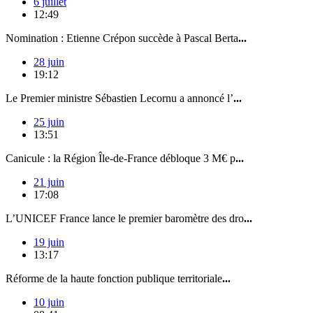
6 juillet
12:49
Nomination : Etienne Crépon succède à Pascal Berta
...
28 juin
19:12
Le Premier ministre Sébastien Lecornu a annoncé l’
...
25 juin
13:51
Canicule : la Région Île-de-France débloque 3 M€ p
...
21 juin
17:08
L’UNICEF France lance le premier baromètre des dro
...
19 juin
13:17
Réforme de la haute fonction publique territoriale
...
10 juin