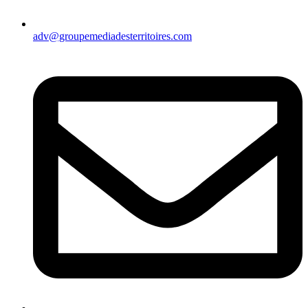
adv@groupemediadesterritoires.com