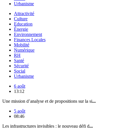
Urbanisme
Attractivité
Culture
Education
Énergie
Environnement
Finances Locales
Mobilité
Numérique
RH
Santé
Sécurité
Social
Urbanisme
6 août
13:12
Une mission d’analyse et de propositions sur la si
...
5 août
08:46
Les infrastructures invisibles : le nouveau défi d
...