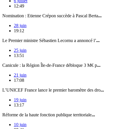
6 juillet
12:49
Nomination : Etienne Crépon succède à Pascal Berta
...
28 juin
19:12
Le Premier ministre Sébastien Lecornu a annoncé l’
...
25 juin
13:51
Canicule : la Région Île-de-France débloque 3 M€ p
...
21 juin
17:08
L’UNICEF France lance le premier baromètre des dro
...
19 juin
13:17
Réforme de la haute fonction publique territoriale
...
10 juin