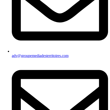
adv@groupemediadesterritoires.com