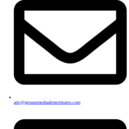
adv@groupemediadesterritoires.com