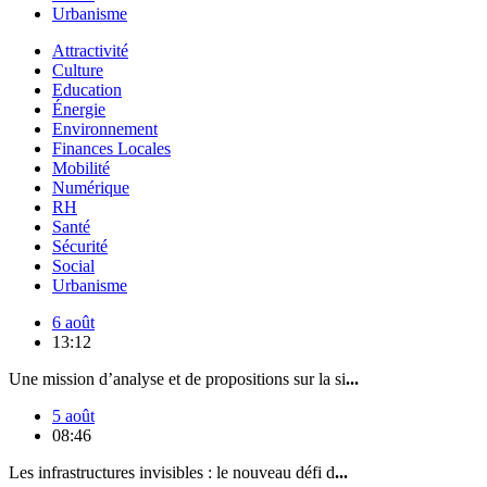
Urbanisme
Attractivité
Culture
Education
Énergie
Environnement
Finances Locales
Mobilité
Numérique
RH
Santé
Sécurité
Social
Urbanisme
6 août
13:12
Une mission d’analyse et de propositions sur la si
...
5 août
08:46
Les infrastructures invisibles : le nouveau défi d
...