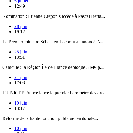
6 juillet
12:49
Nomination : Etienne Crépon succède à Pascal Berta
...
28 juin
19:12
Le Premier ministre Sébastien Lecornu a annoncé l’
...
25 juin
13:51
Canicule : la Région Île-de-France débloque 3 M€ p
...
21 juin
17:08
L’UNICEF France lance le premier baromètre des dro
...
19 juin
13:17
Réforme de la haute fonction publique territoriale
...
10 juin