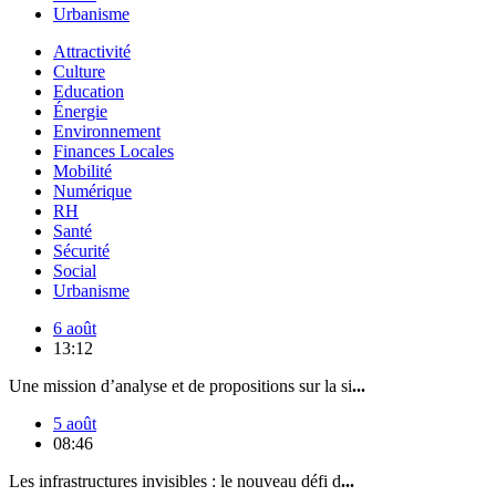
Urbanisme
Attractivité
Culture
Education
Énergie
Environnement
Finances Locales
Mobilité
Numérique
RH
Santé
Sécurité
Social
Urbanisme
6 août
13:12
Une mission d’analyse et de propositions sur la si
...
5 août
08:46
Les infrastructures invisibles : le nouveau défi d
...