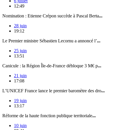
6 juillet
12:49
Nomination : Etienne Crépon succède à Pascal Berta
...
28 juin
19:12
Le Premier ministre Sébastien Lecornu a annoncé l’
...
25 juin
13:51
Canicule : la Région Île-de-France débloque 3 M€ p
...
21 juin
17:08
L’UNICEF France lance le premier baromètre des dro
...
19 juin
13:17
Réforme de la haute fonction publique territoriale
...
10 juin