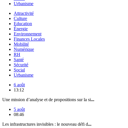
Urbanisme
Attractivité
Culture
Education
Énergie
Environnement
Finances Locales
Mobilité
Numérique
RH
Santé
Sécurité
Social
Urbanisme
6 août
13:12
Une mission d’analyse et de propositions sur la si
...
5 août
08:46
Les infrastructures invisibles : le nouveau défi d
...