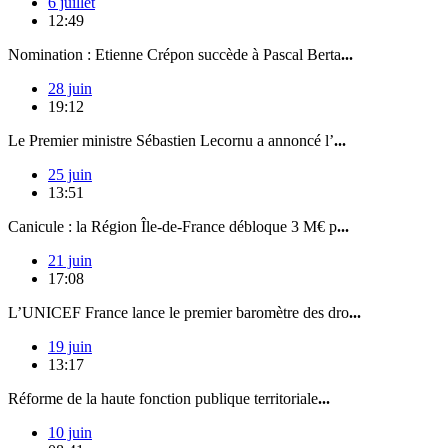
6 juillet
12:49
Nomination : Etienne Crépon succède à Pascal Berta
...
28 juin
19:12
Le Premier ministre Sébastien Lecornu a annoncé l’
...
25 juin
13:51
Canicule : la Région Île-de-France débloque 3 M€ p
...
21 juin
17:08
L’UNICEF France lance le premier baromètre des dro
...
19 juin
13:17
Réforme de la haute fonction publique territoriale
...
10 juin