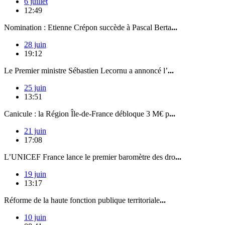
6 juillet
12:49
Nomination : Etienne Crépon succède à Pascal Berta
...
28 juin
19:12
Le Premier ministre Sébastien Lecornu a annoncé l’
...
25 juin
13:51
Canicule : la Région Île-de-France débloque 3 M€ p
...
21 juin
17:08
L’UNICEF France lance le premier baromètre des dro
...
19 juin
13:17
Réforme de la haute fonction publique territoriale
...
10 juin