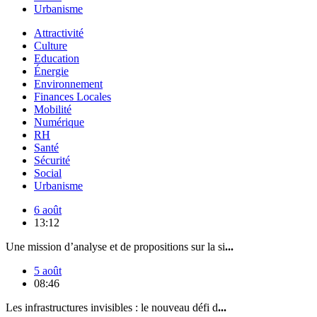
Urbanisme
Attractivité
Culture
Education
Énergie
Environnement
Finances Locales
Mobilité
Numérique
RH
Santé
Sécurité
Social
Urbanisme
6 août
13:12
Une mission d’analyse et de propositions sur la si
...
5 août
08:46
Les infrastructures invisibles : le nouveau défi d
...