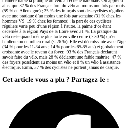
manière fiable la pratique du vélo à l’échelle nationale. On apprend
ainsi que 37 % des Français font du vélo au moins une fois par mois
(59 % en Allemagne) ; 25 % des français sont des cyclistes réguliers
avec une pratique d’au moins une fois par semaine (31 % chez les
hommes VS 19 % chez les femmes) ; la part de ces cyclistes
réguliers varie peu d’une région à l’autre, la palme d’or étant
décernée à la région Pays de la Loire avec 31 %. La pratique du
vélo reste quand même plus forte en ville centre (> 30 %) qu’en
banlieue ou en milieu rural (< 26 %). Elle est décroissante avec l’âge
(34 % pour les 11-34 ans ; 14 % pour les 65-85 ans) et globalement
croissante avec le revenu du foyer. 93 % des Français déclarent
savoir faire du vélo, mais 28 % déclarent une faible maîtrise. 47 %
des foyers possèdent au moins un vélo et 8 % un vélo à assistance
électrique. Enfin, 37 % des cyclistes ne portent jamais de casque.
Cet article vous a plu ? Partagez-le :