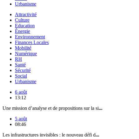
Urbanisme
Attractivité
Culture
Education
Énergie
Environnement
Finances Locales
Mobilité
Numérique
RH
Santé
Sécurité
Social
Urbanisme
6 août
13:12
Une mission d’analyse et de propositions sur la si
...
5 août
08:46
Les infrastructures invisibles : le nouveau défi d
...