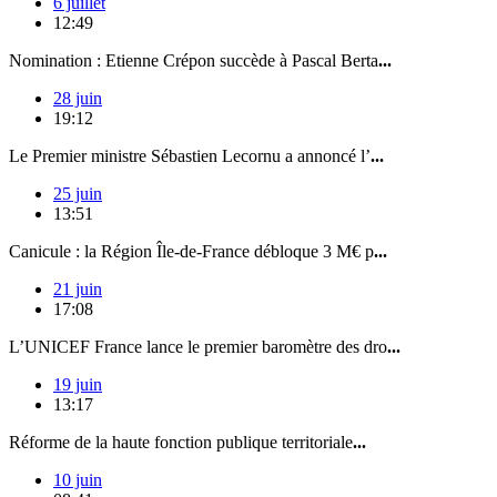
6 juillet
12:49
Nomination : Etienne Crépon succède à Pascal Berta
...
28 juin
19:12
Le Premier ministre Sébastien Lecornu a annoncé l’
...
25 juin
13:51
Canicule : la Région Île-de-France débloque 3 M€ p
...
21 juin
17:08
L’UNICEF France lance le premier baromètre des dro
...
19 juin
13:17
Réforme de la haute fonction publique territoriale
...
10 juin