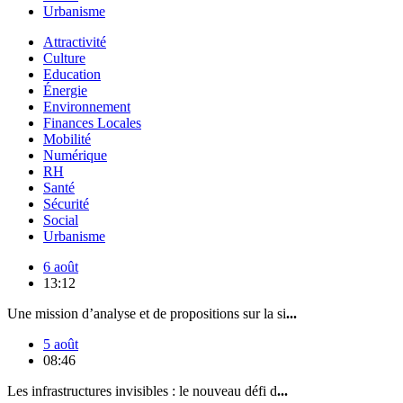
Urbanisme
Attractivité
Culture
Education
Énergie
Environnement
Finances Locales
Mobilité
Numérique
RH
Santé
Sécurité
Social
Urbanisme
6 août
13:12
Une mission d’analyse et de propositions sur la si
...
5 août
08:46
Les infrastructures invisibles : le nouveau défi d
...