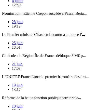
6 juillet
12:49
Nomination : Etienne Crépon succède à Pascal Berta
...
28 juin
19:12
Le Premier ministre Sébastien Lecornu a annoncé l’
...
25 juin
13:51
Canicule : la Région Île-de-France débloque 3 M€ p
...
21 juin
17:08
L’UNICEF France lance le premier baromètre des dro
...
19 juin
13:17
Réforme de la haute fonction publique territoriale
...
10 juin