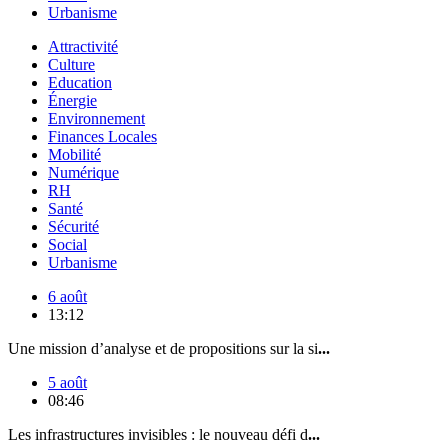
Urbanisme
Attractivité
Culture
Education
Énergie
Environnement
Finances Locales
Mobilité
Numérique
RH
Santé
Sécurité
Social
Urbanisme
6 août
13:12
Une mission d’analyse et de propositions sur la si
...
5 août
08:46
Les infrastructures invisibles : le nouveau défi d
...