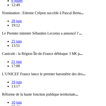
6 juillet
12:49
Nomination : Etienne Crépon succède à Pascal Berta
...
28 juin
19:12
Le Premier ministre Sébastien Lecornu a annoncé l’
...
25 juin
13:51
Canicule : la Région Île-de-France débloque 3 M€ p
...
21 juin
17:08
L’UNICEF France lance le premier baromètre des dro
...
19 juin
13:17
Réforme de la haute fonction publique territoriale
...
10 juin