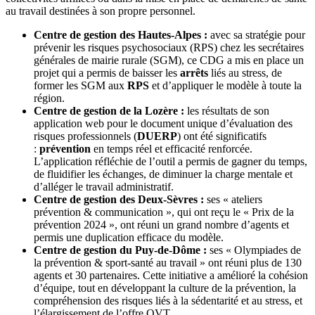
au travail destinées à son propre personnel.
Centre de gestion des Hautes-Alpes :
avec sa stratégie pour
prévenir les risques psychosociaux (RPS) chez les secrétaires
générales de mairie rurale (SGM), ce CDG a mis en place un
projet qui a permis de baisser les
arrêts
liés au stress, de
former les SGM aux
RPS
et d’appliquer le modèle à toute la
région.
Centre de gestion de la Lozère :
les résultats de son
application web pour le document unique d’évaluation des
risques professionnels (
DUERP
) ont été significatifs
:
prévention
en temps réel et efficacité renforcée.
L’application réfléchie de l’outil a permis de gagner du temps,
de fluidifier les échanges, de diminuer la charge mentale et
d’alléger le travail administratif.
Centre de gestion des Deux-Sèvres :
ses « ateliers
prévention & communication », qui ont reçu le « Prix de la
prévention 2024 », ont réuni un grand nombre d’agents et
permis une duplication efficace du modèle.
Centre de gestion du Puy-de-Dôme :
ses « Olympiades de
la prévention & sport-santé au travail » ont réuni plus de 130
agents et 30 partenaires. Cette initiative a amélioré la cohésion
d’équipe, tout en développant la culture de la prévention, la
compréhension des risques liés à la sédentarité et au stress, et
l’élargissement de l’offre QVT.