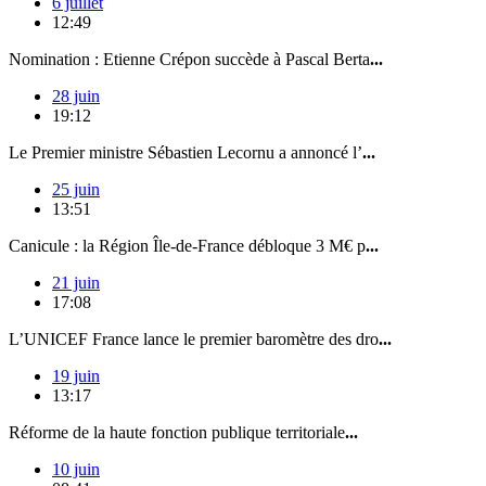
6 juillet
12:49
Nomination : Etienne Crépon succède à Pascal Berta
...
28 juin
19:12
Le Premier ministre Sébastien Lecornu a annoncé l’
...
25 juin
13:51
Canicule : la Région Île-de-France débloque 3 M€ p
...
21 juin
17:08
L’UNICEF France lance le premier baromètre des dro
...
19 juin
13:17
Réforme de la haute fonction publique territoriale
...
10 juin