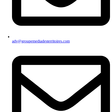
adv@groupemediadesterritoires.com