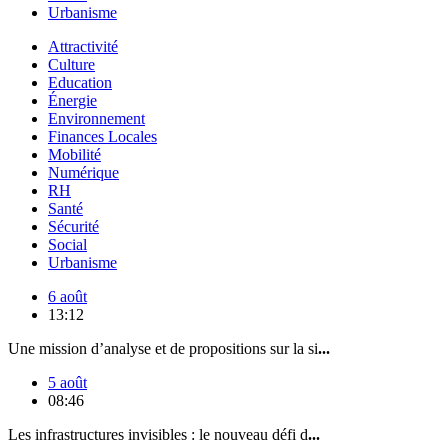
Urbanisme
Attractivité
Culture
Education
Énergie
Environnement
Finances Locales
Mobilité
Numérique
RH
Santé
Sécurité
Social
Urbanisme
6 août
13:12
Une mission d’analyse et de propositions sur la si
...
5 août
08:46
Les infrastructures invisibles : le nouveau défi d
...