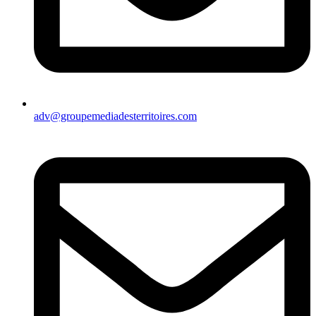
adv@groupemediadesterritoires.com