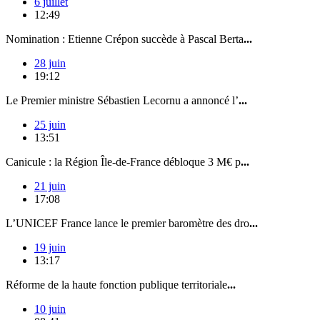
6 juillet
12:49
Nomination : Etienne Crépon succède à Pascal Berta
...
28 juin
19:12
Le Premier ministre Sébastien Lecornu a annoncé l’
...
25 juin
13:51
Canicule : la Région Île-de-France débloque 3 M€ p
...
21 juin
17:08
L’UNICEF France lance le premier baromètre des dro
...
19 juin
13:17
Réforme de la haute fonction publique territoriale
...
10 juin