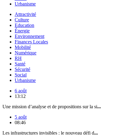
Urbanisme
Attractivité
Culture
Education
Énergie
Environnement
Finances Locales
Mobilité
Numérique
RH
Santé
Sécurité
Social
Urbanisme
6 août
13:12
Une mission d’analyse et de propositions sur la si
...
5 août
08:46
Les infrastructures invisibles : le nouveau défi d
...