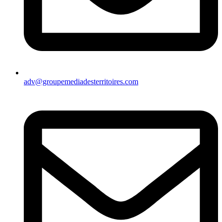
adv@groupemediadesterritoires.com