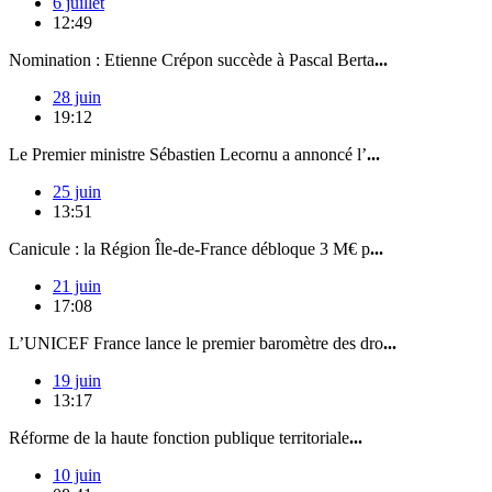
6 juillet
12:49
Nomination : Etienne Crépon succède à Pascal Berta
...
28 juin
19:12
Le Premier ministre Sébastien Lecornu a annoncé l’
...
25 juin
13:51
Canicule : la Région Île-de-France débloque 3 M€ p
...
21 juin
17:08
L’UNICEF France lance le premier baromètre des dro
...
19 juin
13:17
Réforme de la haute fonction publique territoriale
...
10 juin