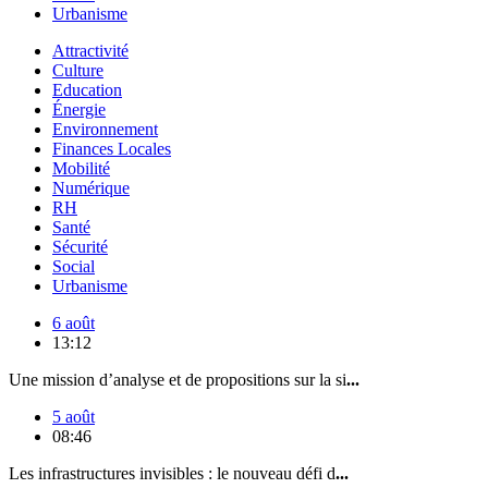
Urbanisme
Attractivité
Culture
Education
Énergie
Environnement
Finances Locales
Mobilité
Numérique
RH
Santé
Sécurité
Social
Urbanisme
6 août
13:12
Une mission d’analyse et de propositions sur la si
...
5 août
08:46
Les infrastructures invisibles : le nouveau défi d
...