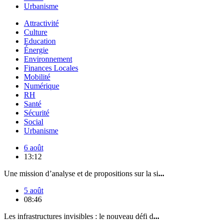
Urbanisme
Attractivité
Culture
Education
Énergie
Environnement
Finances Locales
Mobilité
Numérique
RH
Santé
Sécurité
Social
Urbanisme
6 août
13:12
Une mission d’analyse et de propositions sur la si
...
5 août
08:46
Les infrastructures invisibles : le nouveau défi d
...