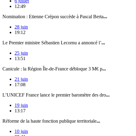
6 juillet
12:49
Nomination : Etienne Crépon succède à Pascal Berta
...
28 juin
19:12
Le Premier ministre Sébastien Lecornu a annoncé l’
...
25 juin
13:51
Canicule : la Région Île-de-France débloque 3 M€ p
...
21 juin
17:08
L’UNICEF France lance le premier baromètre des dro
...
19 juin
13:17
Réforme de la haute fonction publique territoriale
...
10 juin