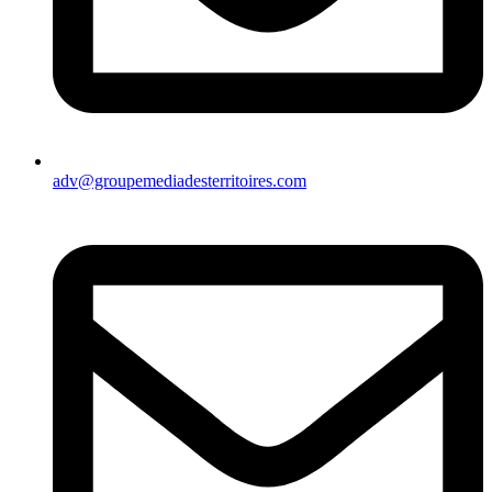
adv@groupemediadesterritoires.com