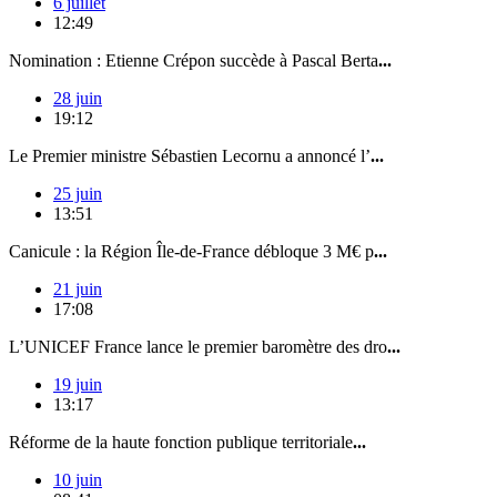
6 juillet
12:49
Nomination : Etienne Crépon succède à Pascal Berta
...
28 juin
19:12
Le Premier ministre Sébastien Lecornu a annoncé l’
...
25 juin
13:51
Canicule : la Région Île-de-France débloque 3 M€ p
...
21 juin
17:08
L’UNICEF France lance le premier baromètre des dro
...
19 juin
13:17
Réforme de la haute fonction publique territoriale
...
10 juin