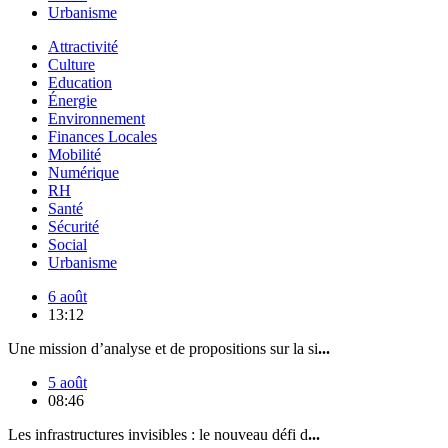
Urbanisme
Attractivité
Culture
Education
Énergie
Environnement
Finances Locales
Mobilité
Numérique
RH
Santé
Sécurité
Social
Urbanisme
6 août
13:12
Une mission d’analyse et de propositions sur la si
...
5 août
08:46
Les infrastructures invisibles : le nouveau défi d
...