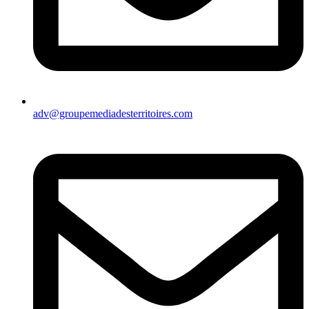
adv@groupemediadesterritoires.com