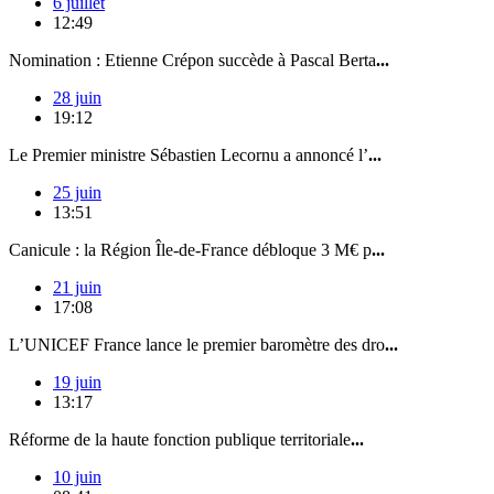
6 juillet
12:49
Nomination : Etienne Crépon succède à Pascal Berta
...
28 juin
19:12
Le Premier ministre Sébastien Lecornu a annoncé l’
...
25 juin
13:51
Canicule : la Région Île-de-France débloque 3 M€ p
...
21 juin
17:08
L’UNICEF France lance le premier baromètre des dro
...
19 juin
13:17
Réforme de la haute fonction publique territoriale
...
10 juin