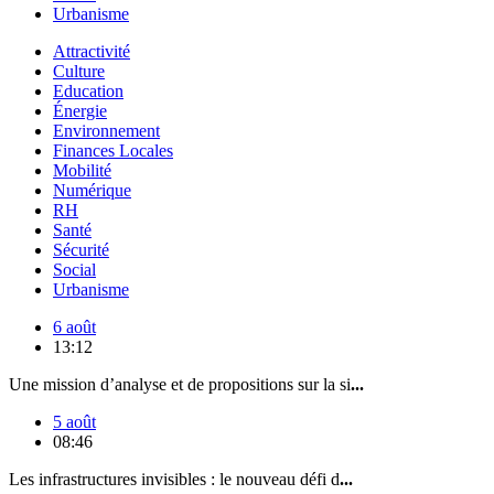
Urbanisme
Attractivité
Culture
Education
Énergie
Environnement
Finances Locales
Mobilité
Numérique
RH
Santé
Sécurité
Social
Urbanisme
6 août
13:12
Une mission d’analyse et de propositions sur la si
...
5 août
08:46
Les infrastructures invisibles : le nouveau défi d
...