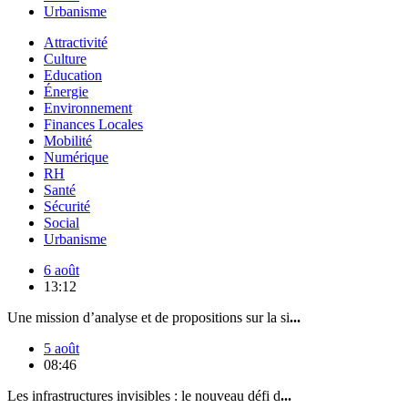
Urbanisme
Attractivité
Culture
Education
Énergie
Environnement
Finances Locales
Mobilité
Numérique
RH
Santé
Sécurité
Social
Urbanisme
6 août
13:12
Une mission d’analyse et de propositions sur la si
...
5 août
08:46
Les infrastructures invisibles : le nouveau défi d
...