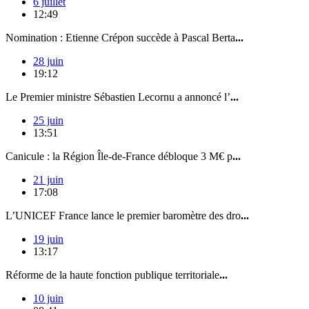
6 juillet
12:49
Nomination : Etienne Crépon succède à Pascal Berta
...
28 juin
19:12
Le Premier ministre Sébastien Lecornu a annoncé l’
...
25 juin
13:51
Canicule : la Région Île-de-France débloque 3 M€ p
...
21 juin
17:08
L’UNICEF France lance le premier baromètre des dro
...
19 juin
13:17
Réforme de la haute fonction publique territoriale
...
10 juin