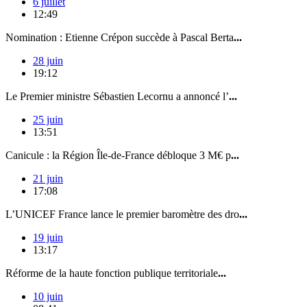
6 juillet
12:49
Nomination : Etienne Crépon succède à Pascal Berta
...
28 juin
19:12
Le Premier ministre Sébastien Lecornu a annoncé l’
...
25 juin
13:51
Canicule : la Région Île-de-France débloque 3 M€ p
...
21 juin
17:08
L’UNICEF France lance le premier baromètre des dro
...
19 juin
13:17
Réforme de la haute fonction publique territoriale
...
10 juin