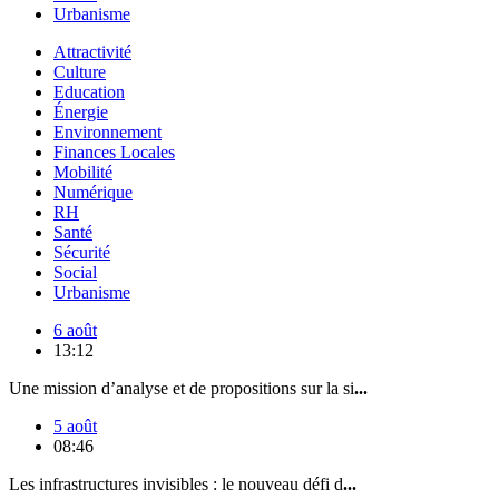
Urbanisme
Attractivité
Culture
Education
Énergie
Environnement
Finances Locales
Mobilité
Numérique
RH
Santé
Sécurité
Social
Urbanisme
6 août
13:12
Une mission d’analyse et de propositions sur la si
...
5 août
08:46
Les infrastructures invisibles : le nouveau défi d
...