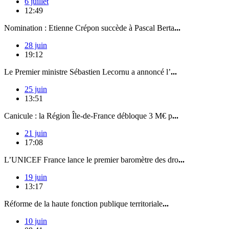
6 juillet
12:49
Nomination : Etienne Crépon succède à Pascal Berta
...
28 juin
19:12
Le Premier ministre Sébastien Lecornu a annoncé l’
...
25 juin
13:51
Canicule : la Région Île-de-France débloque 3 M€ p
...
21 juin
17:08
L’UNICEF France lance le premier baromètre des dro
...
19 juin
13:17
Réforme de la haute fonction publique territoriale
...
10 juin