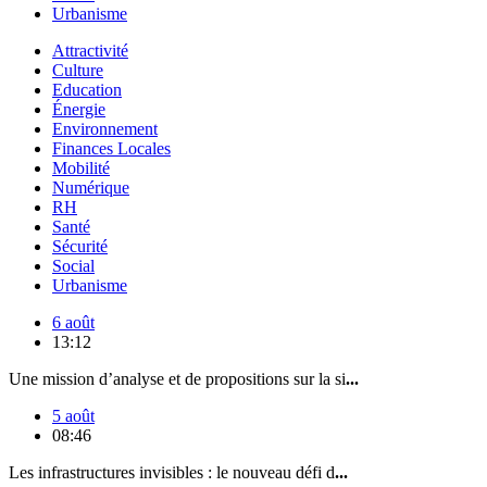
Urbanisme
Attractivité
Culture
Education
Énergie
Environnement
Finances Locales
Mobilité
Numérique
RH
Santé
Sécurité
Social
Urbanisme
6 août
13:12
Une mission d’analyse et de propositions sur la si
...
5 août
08:46
Les infrastructures invisibles : le nouveau défi d
...