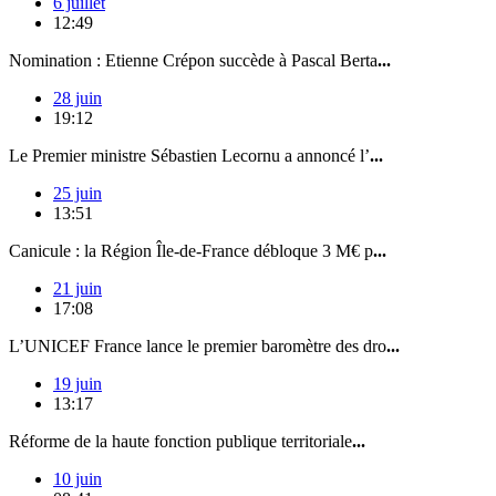
6 juillet
12:49
Nomination : Etienne Crépon succède à Pascal Berta
...
28 juin
19:12
Le Premier ministre Sébastien Lecornu a annoncé l’
...
25 juin
13:51
Canicule : la Région Île-de-France débloque 3 M€ p
...
21 juin
17:08
L’UNICEF France lance le premier baromètre des dro
...
19 juin
13:17
Réforme de la haute fonction publique territoriale
...
10 juin