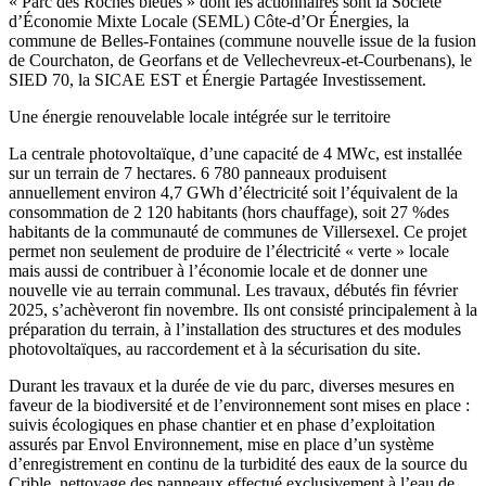
« Parc des Roches bleues » dont les actionnaires sont la Société
d’Économie Mixte Locale (SEML) Côte-d’Or Énergies, la
commune de Belles-Fontaines (commune nouvelle issue de la fusion
de Courchaton, de Georfans et de Vellechevreux-et-Courbenans), le
SIED 70, la SICAE EST et Énergie Partagée Investissement.
Une énergie renouvelable locale intégrée sur le territoire
La centrale photovoltaïque, d’une capacité de 4 MWc, est installée
sur un terrain de 7 hectares. 6 780 panneaux produisent
annuellement environ 4,7 GWh d’électricité soit l’équivalent de la
consommation de 2 120 habitants (hors chauffage), soit 27 %des
habitants de la communauté de communes de Villersexel. Ce projet
permet non seulement de produire de l’électricité « verte » locale
mais aussi de contribuer à l’économie locale et de donner une
nouvelle vie au terrain communal. Les travaux, débutés fin février
2025, s’achèveront fin novembre. Ils ont consisté principalement à la
préparation du terrain, à l’installation des structures et des modules
photovoltaïques, au raccordement et à la sécurisation du site.
Durant les travaux et la durée de vie du parc, diverses mesures en
faveur de la biodiversité et de l’environnement sont mises en place :
suivis écologiques en phase chantier et en phase d’exploitation
assurés par Envol Environnement, mise en place d’un système
d’enregistrement en continu de la turbidité des eaux de la source du
Crible, nettoyage des panneaux effectué exclusivement à l’eau de