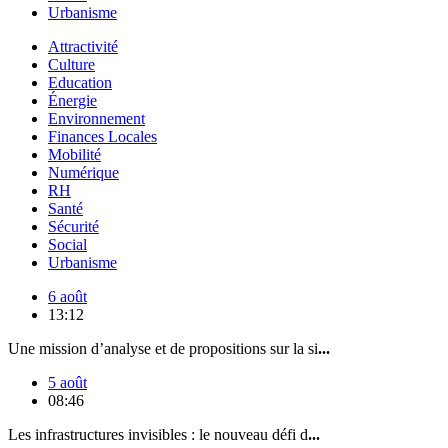
Urbanisme
Attractivité
Culture
Education
Énergie
Environnement
Finances Locales
Mobilité
Numérique
RH
Santé
Sécurité
Social
Urbanisme
6 août
13:12
Une mission d’analyse et de propositions sur la si
...
5 août
08:46
Les infrastructures invisibles : le nouveau défi d
...