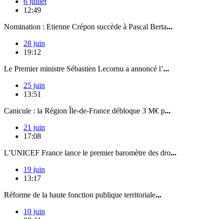
6 juillet
12:49
Nomination : Etienne Crépon succède à Pascal Berta
...
28 juin
19:12
Le Premier ministre Sébastien Lecornu a annoncé l’
...
25 juin
13:51
Canicule : la Région Île-de-France débloque 3 M€ p
...
21 juin
17:08
L’UNICEF France lance le premier baromètre des dro
...
19 juin
13:17
Réforme de la haute fonction publique territoriale
...
10 juin