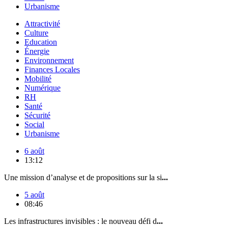
Urbanisme
Attractivité
Culture
Education
Énergie
Environnement
Finances Locales
Mobilité
Numérique
RH
Santé
Sécurité
Social
Urbanisme
6 août
13:12
Une mission d’analyse et de propositions sur la si
...
5 août
08:46
Les infrastructures invisibles : le nouveau défi d
...