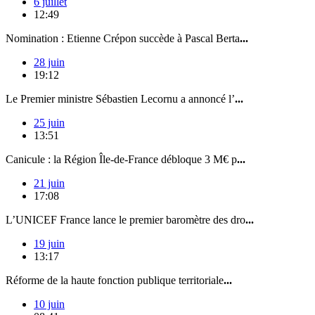
6 juillet
12:49
Nomination : Etienne Crépon succède à Pascal Berta
...
28 juin
19:12
Le Premier ministre Sébastien Lecornu a annoncé l’
...
25 juin
13:51
Canicule : la Région Île-de-France débloque 3 M€ p
...
21 juin
17:08
L’UNICEF France lance le premier baromètre des dro
...
19 juin
13:17
Réforme de la haute fonction publique territoriale
...
10 juin