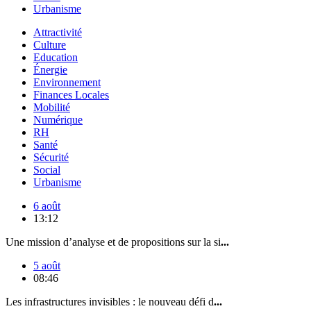
Urbanisme
Attractivité
Culture
Education
Énergie
Environnement
Finances Locales
Mobilité
Numérique
RH
Santé
Sécurité
Social
Urbanisme
6 août
13:12
Une mission d’analyse et de propositions sur la si
...
5 août
08:46
Les infrastructures invisibles : le nouveau défi d
...