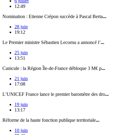
6 juillet
12:49
Nomination : Etienne Crépon succède à Pascal Berta
...
28 juin
19:12
Le Premier ministre Sébastien Lecornu a annoncé l’
...
25 juin
13:51
Canicule : la Région Île-de-France débloque 3 M€ p
...
21 juin
17:08
L’UNICEF France lance le premier baromètre des dro
...
19 juin
13:17
Réforme de la haute fonction publique territoriale
...
10 juin