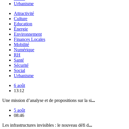
Urbanisme
Attractivité
Culture
Education
Énergie
Environnement
Finances Locales
Mobilité
Numérique
RH
Santé
Sécurité
Social
Urbanisme
6 août
13:12
Une mission d’analyse et de propositions sur la si
...
5 août
08:46
Les infrastructures invisibles : le nouveau défi d
...