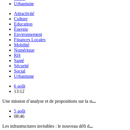
Urbanisme
Attractivité
Culture
Education
Énergie
Environnement
Finances Locales
Mobilité
Numérique
RH
Santé
Sécurité
Social
Urbanisme
6 août
13:12
Une mission d’analyse et de propositions sur la si
...
5 août
08:46
Les infrastructures invisibles : le nouveau défi d
...