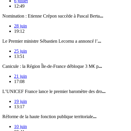
6 juillet
12:49
Nomination : Etienne Crépon succède à Pascal Berta
...
28 juin
19:12
Le Premier ministre Sébastien Lecornu a annoncé l’
...
25 juin
13:51
Canicule : la Région Île-de-France débloque 3 M€ p
...
21 juin
17:08
L’UNICEF France lance le premier baromètre des dro
...
19 juin
13:17
Réforme de la haute fonction publique territoriale
...
10 juin