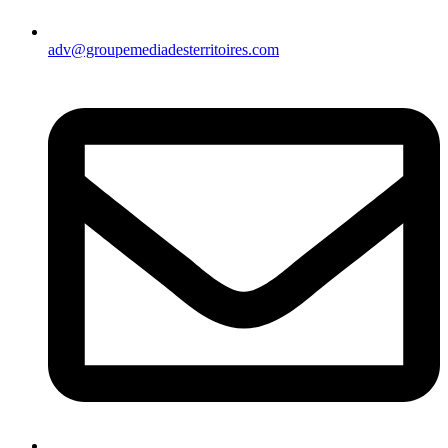
adv@groupemediadesterritoires.com