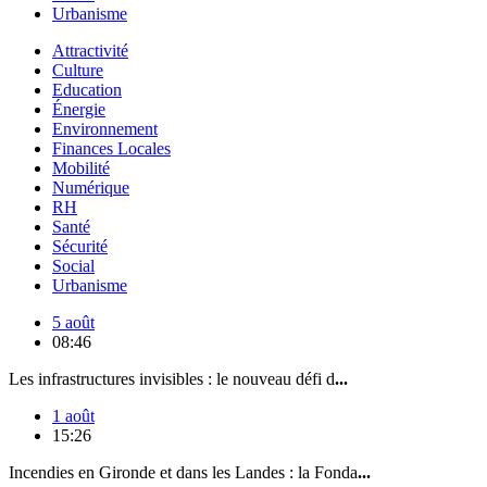
Urbanisme
Attractivité
Culture
Education
Énergie
Environnement
Finances Locales
Mobilité
Numérique
RH
Santé
Sécurité
Social
Urbanisme
5 août
08:46
Les infrastructures invisibles : le nouveau défi d
...
1 août
15:26
Incendies en Gironde et dans les Landes : la Fonda
...