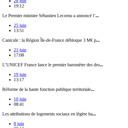
28 juin
19:12
Le Premier ministre Sébastien Lecornu a annoncé l’
...
25 juin
13:51
Canicule : la Région Île-de-France débloque 3 M€ p
...
21 juin
17:08
L’UNICEF France lance le premier baromètre des dro
...
19 juin
13:17
Réforme de la haute fonction publique territoriale
...
10 juin
08:41
Les attributions de logements sociaux en légère ha
...
8 juin