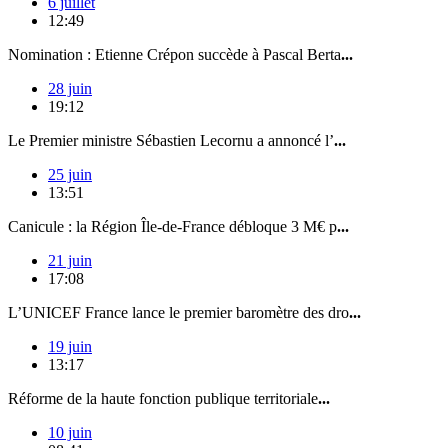
6 juillet
12:49
Nomination : Etienne Crépon succède à Pascal Berta
...
28 juin
19:12
Le Premier ministre Sébastien Lecornu a annoncé l’
...
25 juin
13:51
Canicule : la Région Île-de-France débloque 3 M€ p
...
21 juin
17:08
L’UNICEF France lance le premier baromètre des dro
...
19 juin
13:17
Réforme de la haute fonction publique territoriale
...
10 juin