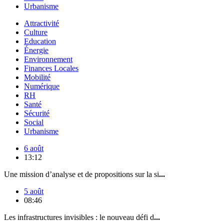
Urbanisme
Attractivité
Culture
Education
Énergie
Environnement
Finances Locales
Mobilité
Numérique
RH
Santé
Sécurité
Social
Urbanisme
6 août
13:12
Une mission d’analyse et de propositions sur la si
...
5 août
08:46
Les infrastructures invisibles : le nouveau défi d
...